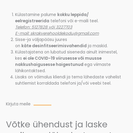
Külastamine palume
kokku leppida/
eelregistreerida
telefoni või e-maili teel.
Telefon: 5127828 või 3227703
E-mail: skrakverehooldekodu@gmail.com
Sisse-ja väljapääsu juures
on
käte desinfitseerimisvahendid
ja maskid.
Külastajatena on lubatud siseneda ainult inimestel,
kes
ei ole COVID-19 viirusesse või muusse
nakkushaigusesse haigestunud
ega viimaste
lähikontaktsed.
Lisaks on võimalus kliendi ja tema lähedaste vahelist
suhtlemist korraldada telefoni ja/või veebi teel.
Kirjuta meile
Võtke ühendust ja laske