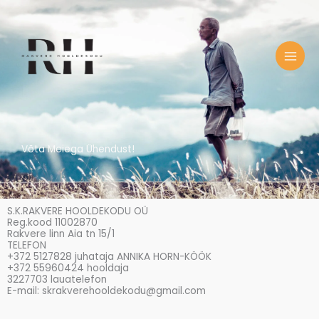
Skip
to
content
Võta Meiega Ühendust!
S.K.RAKVERE HOOLDEKODU OÜ
Reg.kood 11002870
Rakvere linn Aia tn 15/1
TELEFON
+372 5127828 juhataja ANNIKA HORN-KÖÖK
+372 55960424 hooldaja
3227703 lauatelefon
E-mail: skrakverehooldekodu@gmail.com